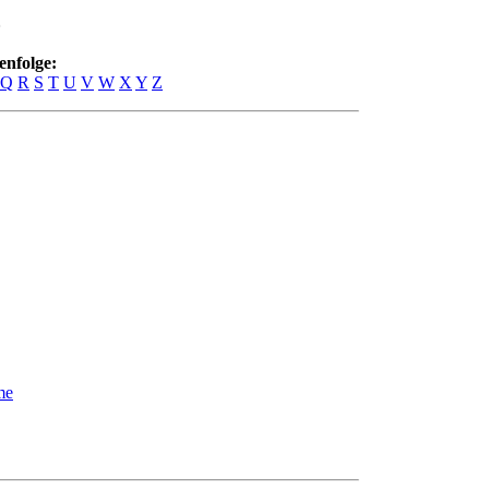
Z
enfolge:
Q
R
S
T
U
V
W
X
Y
Z
me