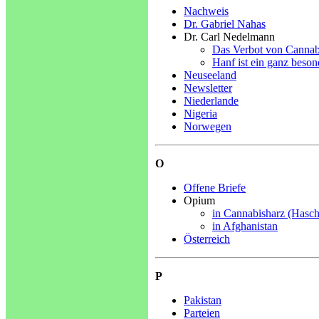
Nachweis
Dr. Gabriel Nahas
Dr. Carl Nedelmann
Das Verbot von Cannabis
Hanf ist ein ganz beson
Neuseeland
Newsletter
Niederlande
Nigeria
Norwegen
O
Offene Briefe
Opium
in Cannabisharz (Hasch
in Afghanistan
Österreich
P
Pakistan
Parteien