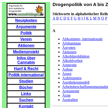
Drogenpolitik von A bis 
Stichworte in alphabetischer Reih
A
B
C
D
E
F
G
H
I
J
K
L
M
N
O
P
Neuigkeiten
Argumente
A
Politik
Abkommen, internationale
Verein
Afghanistan
Aktionen
Ägypten
Medienprojekt
Aktionen
Alkohlprohibition
Infos über
Alkohlverbot
Cannabis
Amnestie
Hanf & Recht
Anbau
Angst
Politik international
Anhörungen
Studien
Apothekenmodell
Arbeitsbeschaffungsmassnah
Bücher
Argumente
Links
Ärzte
Australien
Suchen
Kontakt