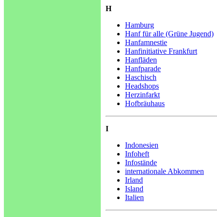
H
Hamburg
Hanf für alle (Grüne Jugend)
Hanfamnestie
Hanfinitiative Frankfurt
Hanfläden
Hanfparade
Haschisch
Headshops
Herzinfarkt
Hofbräuhaus
I
Indonesien
Infoheft
Infostände
internationale Abkommen
Irland
Island
Italien