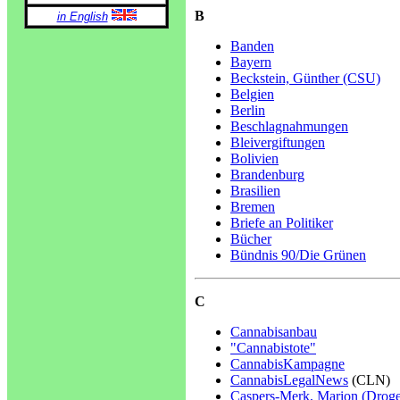
B
in English
Banden
Bayern
Beckstein, Günther (CSU)
Belgien
Berlin
Beschlagnahmungen
Bleivergiftungen
Bolivien
Brandenburg
Brasilien
Bremen
Briefe an Politiker
Bücher
Bündnis 90/Die Grünen
C
Cannabisanbau
"Cannabistote"
CannabisKampagne
CannabisLegalNews
(CLN)
Caspers-Merk, Marion (Droge