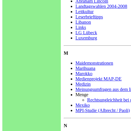
Abraham Lincoln
Landtagswahlen 2004-2008
Leitkultur
Leserbrieftipps
Libanon
Links
LG Lübeck
Luxemburg
M
Maidemonstrationen
Marihuana
Marokko
Medienprojekt MAP-DE
Medizin
Meinungsumfragen aus dem I
Menge
Rechtsungleichheit bei
Mexiko
MPI-Studie (Albrecht / Paoli)
N