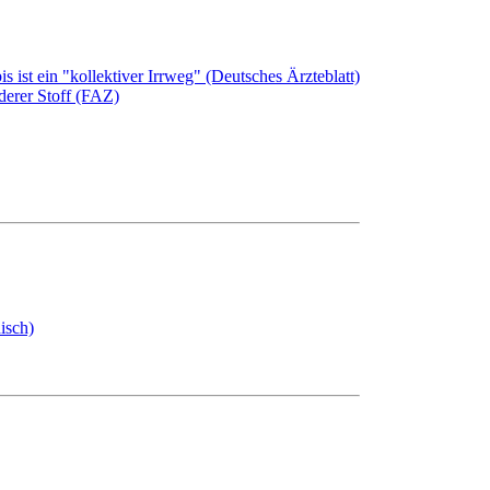
 ist ein "kollektiver Irrweg" (Deutsches Ärzteblatt)
derer Stoff (FAZ)
isch)