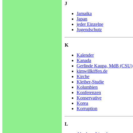
J
Jamaika
Japan
jeder Einzelne
Jugendschutz
K
Kalender
Kanada
Gerlinde Kaupa, MdB (CSU)
kimwillkiffen.de
Kirche
Kleiber-Studie
Kolumbien
Konferenzen
Konservative
Korea
Korruption
L