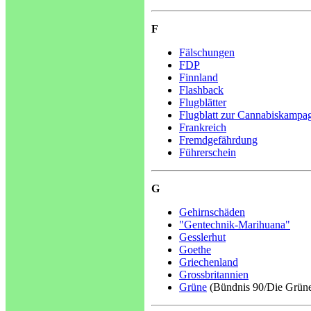
F
Fälschungen
FDP
Finnland
Flashback
Flugblätter
Flugblatt zur Cannabiskampa
Frankreich
Fremdgefährdung
Führerschein
G
Gehirnschäden
"Gentechnik-Marihuana"
Gesslerhut
Goethe
Griechenland
Grossbritannien
Grüne
(Bündnis 90/Die Grün