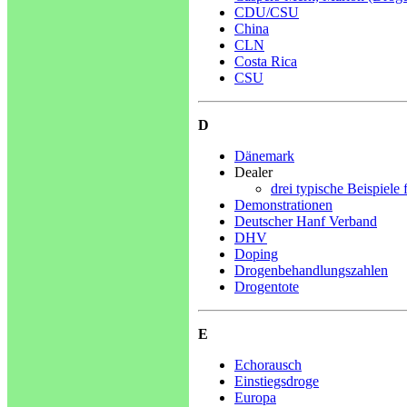
CDU/CSU
China
CLN
Costa Rica
CSU
D
Dänemark
Dealer
drei typische Beispiele 
Demonstrationen
Deutscher Hanf Verband
DHV
Doping
Drogenbehandlungszahlen
Drogentote
E
Echorausch
Einstiegsdroge
Europa